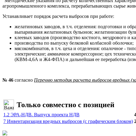
"Методические указания по расчету количественных характери
агропромышленного комплекса, перерабатывающих сырье живот
Устанавливает порядок расчета выбросов при работе:
желатиновых заводов, в т.ч. отделения: подготовки и об
выпаривания желатиновых бульонов; желатинизации бульо
клеевых заводов (производство костного, мездрового и ка
производства по выпуску белковой колбасной оболочки;
мясокомбинатов, в т.ч. цеха и отделения: опалочное - ти
электрические; аммиачное компрессорное; цех технически
(КВМ-4,6А и Ж4-ФПА) и дальнейшая ее переработка (изме
№ 46
согласно
Перечню методик расчета выбросов вредных (з
Только совместно с позицией
1.2 ЭРА-НДВ. Выпуск проекта НДВ
7 Инвентаризация вредных выбросов (с графическим блоком)