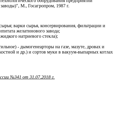
 технологического оборудования предприятий
воды)", М., Госагропром, 1987 г.
 сырья; варки сырья, консервирования, фильтрации и
ипитата желатинового завода;
 жидкого натриевого стекла);
ильное) - дымогенеарторы на газе, мазуте, дровах и
костной и др.) и сортов муки в вакуум-выпарных котлах
сии №341 от 31.07.2018 г.