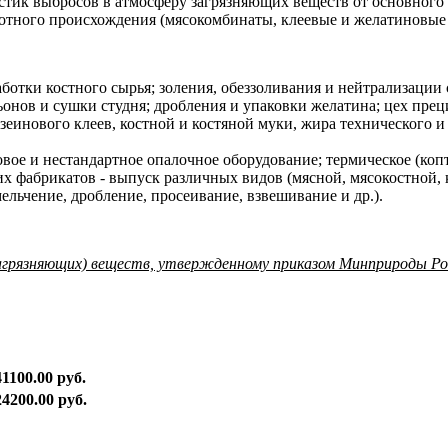
стик выбросов в атмосферу загрязняющих веществ от основного
ного происхождения (мясокомбинаты, клеевые и желатиновые за
работки костного сырья; золения, обеззоливания и нейтрализации
нов и сушки студня; дробления и упаковки желатина; цех прец
зеинового клеев, костной и костяной муки, жира технического и
повое и нестандартное опалочное оборудование; термическое (копт
х фабрикатов - выпуск различных видов (мясной, мясокостной, 
льчение, дробление, просеивание, взвешивание и др.).
агрязняющих) веществ, утвержденному приказом Минприроды Рос
41100.00 руб.
24200.00 руб.